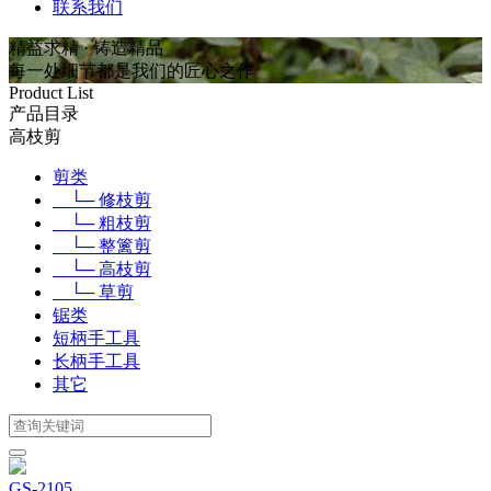
联系我们
精益求精 · 铸造精品
每一处细节都是我们的匠心之作
Product List
产品目录
高枝剪
剪类
└─ 修枝剪
└─ 粗枝剪
└─ 整篱剪
└─ 高枝剪
└─ 草剪
锯类
短柄手工具
长柄手工具
其它
GS-2105