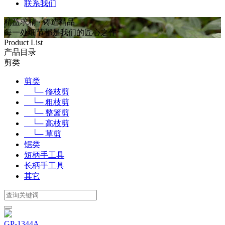
联系我们
精益求精 · 铸造精品
每一处细节都是我们的匠心之作
Product List
产品目录
剪类
剪类
└─ 修枝剪
└─ 粗枝剪
└─ 整篱剪
└─ 高枝剪
└─ 草剪
锯类
短柄手工具
长柄手工具
其它
GP-1344A