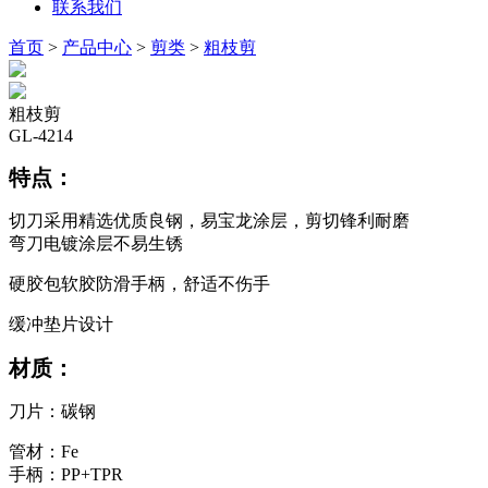
联系我们
首页
>
产品中心
>
剪类
>
粗枝剪
粗枝剪
GL-4214
特点：
切刀采用精选优质良钢，易宝龙涂层，剪切锋利耐磨
弯刀电镀涂层不易生锈
硬胶包软胶防滑手柄，舒适不伤手
缓冲垫片设计
材质：
刀片：碳钢
管材：Fe
手柄：PP+TPR