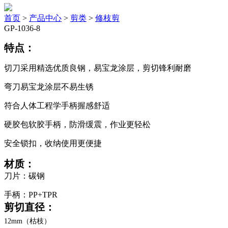
首页
>
产品中心
>
剪类
>
修枝剪
GP-1036-8
特点：
切刀采用精选优质良钢，易宝龙涂层，剪切锋利耐磨
弯刀易宝龙涂层不易生锈
符合人体工程学手柄握感舒适
硬胶包软胶手柄，防滑缓震，作业更轻松
安全锁扣，收纳使用更便捷
材质：
刀片：碳钢
手柄：PP+TPR
剪切直径：
12mm（枯枝）